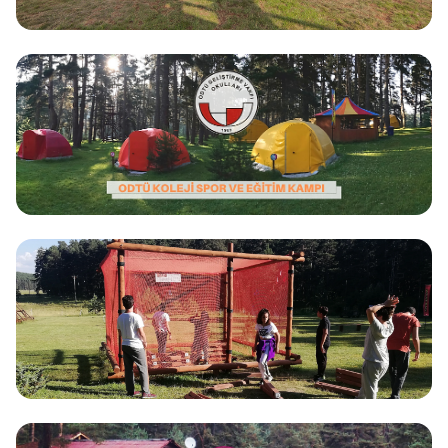
Kanada
Toronto, Vancouver, Montreal
Avustralya
Sydney, Melbourne, Brisbane
İrlanda