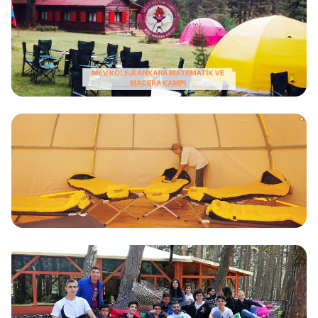
Dublin, Cork, Galway
Malta
Valletta, St. Julian's, Sliema
Polonya
Varşova, Krakow, Wroclaw